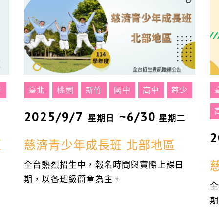
子
臺北
桃園
新竹
國中
高中
慈少
2025/9/7
~6/30
星期日
星期二
2
區
慈濟青少年成長班 北部地區
全台熱烈招生中，報名時間與實際上課日
期，以各班級簡章為主。
全
期