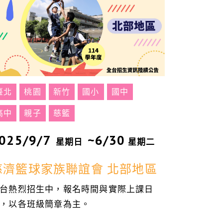
臺北
桃園
新竹
國小
國中
高中
親子
慈籃
025/9/7
~6/30
星期日
星期二
慈濟籃球家族聯誼會 北部地區
台熱烈招生中，報名時間與實際上課日
，以各班級簡章為主。