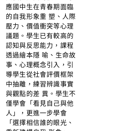
應國中⽣在⻘春期⾯臨
的⾃我形象重 塑、⼈際
壓⼒、價值衝突等⼼理
議題。學⽣已有較⾼的
認知與反思能⼒，課程
透過繪本隱 喻、⽣命故
事、⼼理概念引⼊，引
導學⽣從社會評價框架
中抽離，練習辨識事實
與觀點的差 異。學⽣不
僅學會「看⾒⾃⼰與他
⼈」，更進⼀步學會
「選擇相信誰的眼光、